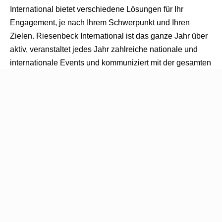
International bietet verschiedene Lösungen für Ihr
Engagement, je nach Ihrem Schwerpunkt und Ihren
Zielen. Riesenbeck International ist das ganze Jahr über
aktiv, veranstaltet jedes Jahr zahlreiche nationale und
internationale Events und kommuniziert mit der gesamten
Branche.
Global Equestrian Group
Riesenbeck International ist Teil der Global Equestrian
Group. Die Gruppe expandiert ständig mit neuen
Spitzensportmarken und Projekten, die in der
Pferdesportbranche aktiv sind. Die Global Equestrian
Group ist in den Bereichen Dressur, Springen,
Veranstaltungen, Medien, innovative Projekte und
Einzelhandel mit Reitausrüstung tätig. Helgstrand Event