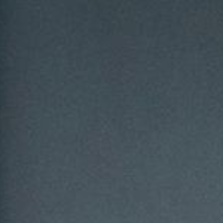
All
Pages
News
Facilities
Aktuelles
Veranstaltungen
LGCT