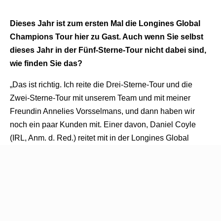
Dieses Jahr ist zum ersten Mal die Longines Global
Champions Tour hier zu Gast. Auch wenn Sie selbst
dieses Jahr in der Fünf-Sterne-Tour nicht dabei sind,
wie finden Sie das?
„Das ist richtig. Ich reite die Drei-Sterne-Tour und die
Zwei-Sterne-Tour mit unserem Team und mit meiner
Freundin Annelies Vorsselmans, und dann haben wir
noch ein paar Kunden mit. Einer davon, Daniel Coyle
(IRL, Anm. d. Red.) reitet mit in der Longines Global
Champions Tour und die anderen reiten mit in der Drei-
und Zwei-Sterne-Tour. Also, genug zu tun! (lacht)
Dass die Global Champions Tour nun hier in Riesenbeck
ist, freut mich richtig! Dieses Turnier hier verdient eine so
hochklassige Veranstaltung wie die Global Champions
Tour, weil die Bedingungen hier vom Allerfeinsten sind für