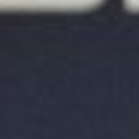
All
Pages
News
Facilities
Aktuelles
Veranstaltungen
LGCT