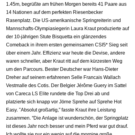
1.45m, begrüßte am frühen Morgen bereits 41 Paare aus
14 Nationen auf dem perfekten Riesenbecker
Rasenplatz. Die US-amerikanische Springreiterin und
Mannschafts-Olympiasiegerin Laura Kraut produzierte auf
der 10-jährigen Stute Bisquetta ein glänzendes
Comeback in ihrem ersten gemeinsamen CSI5* Sieg seit
über einem Jahr. Effizienz war heute die Devise, andere
waren schneller, aber Kraut ritt auf dem kürzesten Weg
um den Parcours. Bester Deutscher war Hans-Dieter
Dreher auf seinem erfahrenen Selle Francais Wallach
Vestmalle des Cotis. Der Belgier Jérôme Guery im Sattel
von Careca LS Elite rundete die Top Drei ab und
platzierte sich knapp vor Jörne Sprehe auf Sprehe Hot
Easy. "Absolut großartig,” fasste Kraut ihre Leistung
zusammen. “Die Anlage ist wunderschön, der Springplatz
ist dieses Jahr noch besser und mein Pferd war gut drauf.
Ich wollte sie nur ein wenig auf die morgige große