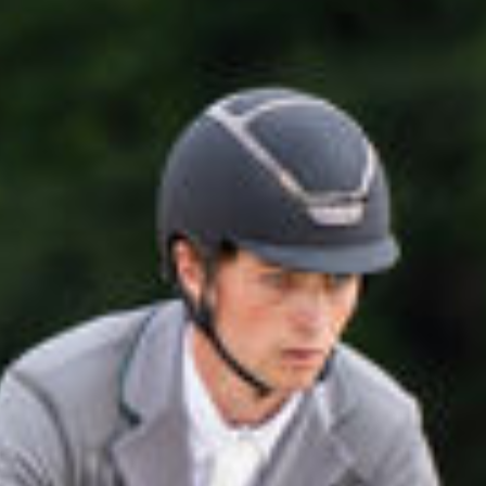
All
Pages
News
Facilities
Aktuelles
Veranstaltungen
LGCT