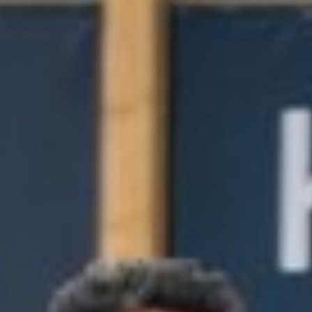
All
Pages
News
Facilities
Aktuelles