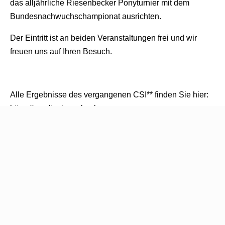
das alljährliche Riesenbecker Ponyturnier mit dem
Bundesnachwuchschampionat ausrichten.
Der Eintritt ist an beiden Veranstaltungen frei und wir
freuen uns auf Ihren Besuch.
Alle Ergebnisse des vergangenen CSI** finden Sie
hier:
https://results.riesenbeck-
international.com/2025/riesenbeck-
international_2/c12_result.html
Nächste Veranstaltungen in Riesenbeck