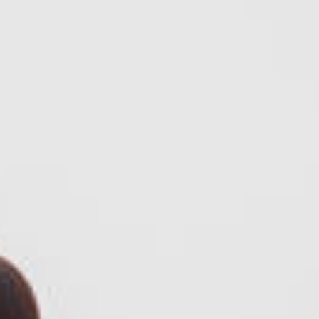
All
Pages
News
Facilities
Aktuelles
Veranstaltungen
LGCT